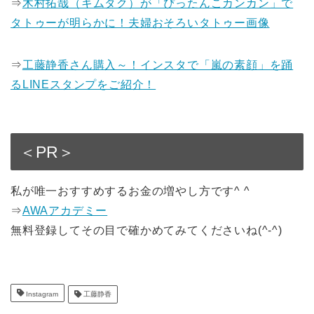
⇒
木村拓哉（キムタク）が「ぴったんこカンカン」で
タトゥーが明らかに！夫婦おそろいタトゥー画像
⇒
工藤静香さん購入～！インスタで「嵐の素顔」を踊
るLINEスタンプをご紹介！
＜PR＞
私が唯一おすすめするお金の増やし方です^ ^
⇒
AWAアカデミー
無料登録してその目で確かめてみてくださいね(^-^)
Instagram
工藤静香