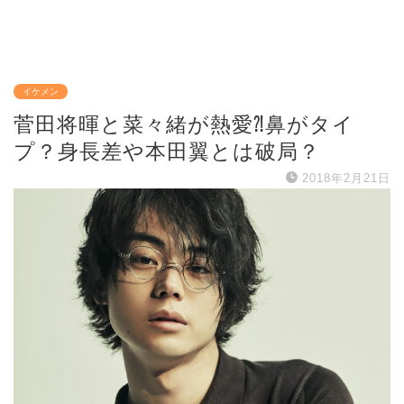
イケメン
菅田将暉と菜々緒が熱愛⁈鼻がタイ
プ？身長差や本田翼とは破局？
2018年2月21日