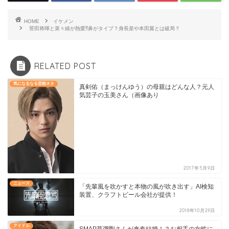
HOME
イケメン
菅田将暉と菜々緒が熱愛⁈鼻がタイプ？身長差や本田翼とは破局？
RELATED POST
気になるなる芸能ネタ
真剣佑（まっけんゆう）の母親はどんな人？元人
気芸子の玉美さん（画像あり
2017年5月9日
ニュース
「先輩風を吹かすと本物の風が吹き出す」AI検知
装置、クラフトビール会社が提供！
2018年10月29日
アイドル
SMAP草彅剛さんが来春結婚！？お相手の女性に