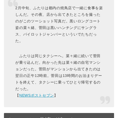
2月中旬、ふたりは都内の焼鳥店で一緒に食事を楽
しんだ。その夜、店から出てきたところを撮った
のがこのツーショット写真だ。黒いロングコート
姿の菜々緒、菅田は黒いハンチングにサングラ
ス、パイロットジャンパーといういでたちだっ
た。
ふたりは同じタクシーへ。菜々緒に続いて菅田
が乗り込んだ。向かった先は菜々緒の自宅マンシ
ョンだった。菅田がマンションから出てきたのは
翌日の正午12時前。菅田は13時間のお泊まりデー
トを終えて、タクシーに乗ってひとり帰宅するの
だった。
【
NEWSポストセブン
】