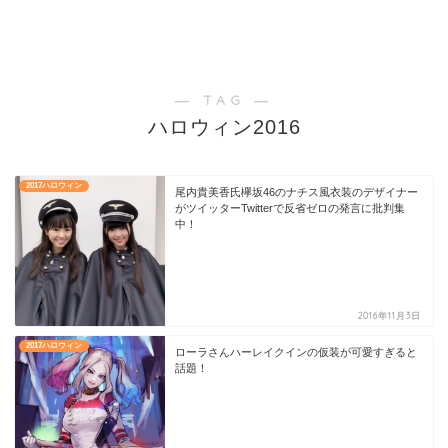
― TAG ―
ハロウィン2016
2017ハロウィン
尾内貴美香氏欅坂46のナチス風衣装のデザイナー
がツイッターTwitterで反省ゼロの発言に批判集
中！
2016年11月3日
2017ハロウィン
ローラさんハーレイクインの仮装が可愛すぎると
話題！