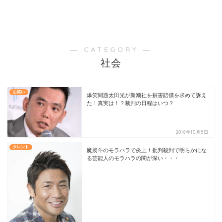
― CATEGORY ―
社会
お笑い
爆笑問題太田光が新潮社を損害賠償を求めて訴え
た！真実は！？裁判の日程はいつ？
2018年10月5日
タレント
魔裟斗のモラハラで炎上！批判殺到で明らかにな
る芸能人のモラハラの闇が深い・・・