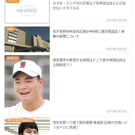
イベント
カズオ・イシグロの正体は？日本語はほとんど話
せないイギリス人
2017年10月5日
HNK
佐戸未和NHK女性記者が4年前に過労死認定！画
像や経歴について
2017年10月4日
スポーツ
清宮選手の希望する球団はどこ？意中球団以外は
入団拒否？！
2017年9月23日
気になるなる芸能ネタ
滝沢文那って誰？朝日新聞 報道部 記者の力強いメ
ッセージに共感！