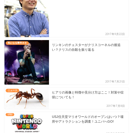
2017年9月22日
気になる事件ネタ
リンキンのチェスターがクリスコーネルの後追
い？クリスの自殺を振り返る
2017年7月21日
ニュース
ヒアリの画像と特徴や見分け方はここ！対策や症
状についても！
2017年7月8日
USJ
USJ任天堂マリオワールドのオープンはいつ？場
所やアトラクションを調査！ユニバへGO!