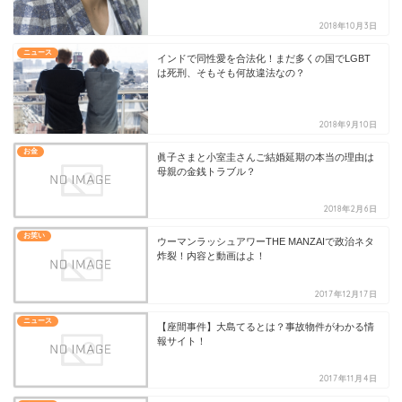
2018年10月3日
ニュース
インドで同性愛を合法化！まだ多くの国でLGBT
は死刑、そもそも何故違法なの？
2018年9月10日
お金
眞子さまと小室圭さんご結婚延期の本当の理由は
母親の金銭トラブル？
2018年2月6日
お笑い
ウーマンラッシュアワーTHE MANZAIで政治ネタ
炸裂！内容と動画はよ！
2017年12月17日
ニュース
【座間事件】大島てるとは？事故物件がわかる情
報サイト！
2017年11月4日