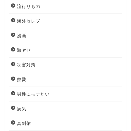
流行りもの
海外セレブ
漫画
激ヤセ
災害対策
熱愛
男性にモテたい
病気
真剣佑