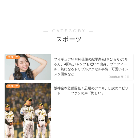
― CATEGORY ―
スポーツ
スポーツ
フィギュアNHK杯優勝の紀平梨花(きひらりか)ち
ゃん、4回転ジャンプも近い？出身、プロフィー
ル、気になるトリプルアクセル事情、可愛いイン
スタ画像など
2018年11月10日
スポーツ
阪神金本監督辞任！忍耐のアニキ、伝説のエピソ
ード・・・ファンの声「悔しい」