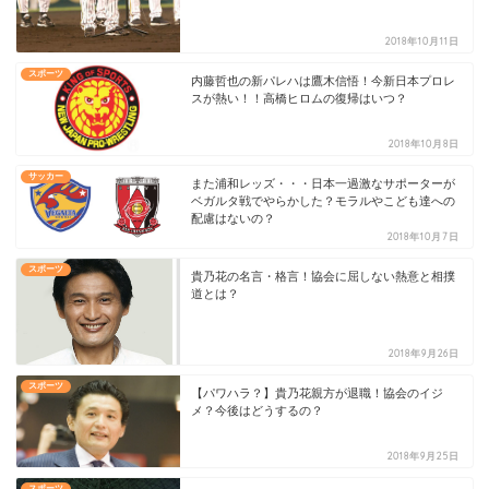
2018年10月11日
スポーツ
内藤哲也の新パレハは鷹木信悟！今新日本プロレ
スが熱い！！高橋ヒロムの復帰はいつ？
2018年10月8日
サッカー
また浦和レッズ・・・日本一過激なサポーターが
ベガルタ戦でやらかした？モラルやこども達への
配慮はないの？
2018年10月7日
スポーツ
貴乃花の名言・格言！協会に屈しない熱意と相撲
道とは？
2018年9月26日
スポーツ
【パワハラ？】貴乃花親方が退職！協会のイジ
メ？今後はどうするの？
2018年9月25日
スポーツ