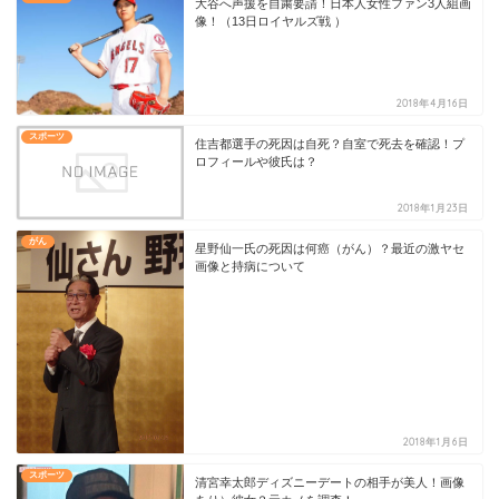
大谷へ声援を自粛要請！日本人女性ファン3人組画
像！（13日ロイヤルズ戦 ）
2018年4月16日
スポーツ
住吉都選手の死因は自死？自室で死去を確認！プ
ロフィールや彼氏は？
2018年1月23日
がん
星野仙一氏の死因は何癌（がん）？最近の激ヤセ
画像と持病について
2018年1月6日
スポーツ
清宮幸太郎ディズニーデートの相手が美人！画像